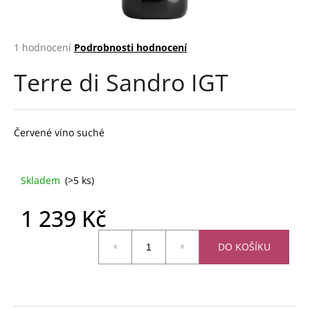
a
j
Průměrné
1 hodnocení
Podrobnosti hodnocení
í
hodnocení
t
Terre di Sandro IGT
produktu
?
je
3,0
z
5
Červené víno suché
hvězdiček.
HLEDAT
Skladem
(>5 ks)
1 239 Kč
D
o
Měrná
DO KOŠÍKU
cena:
p
o
r
u