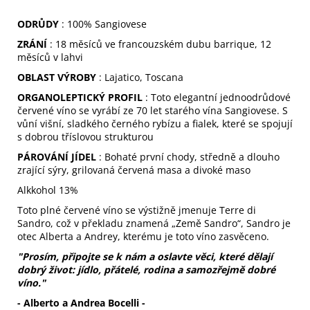
č
u
ODRŮDY
: 100% Sangiovese
j
ZRÁNÍ
: 18 měsíců ve francouzském dubu barrique, 12
e
měsíců v lahvi
m
e
OBLAST VÝROBY
: Lajatico, Toscana
ORGANOLEPTICKÝ PROFIL
: Toto elegantní jednoodrůdové
červené víno se vyrábí ze 70 let starého vína Sangiovese.
S
SANGIOVESE
vůní višní, sladkého černého rybízu a fialek, které se spojují
IGT
s dobrou tříslovou strukturou
299
PÁROVÁNÍ JÍDEL
: Bohaté první chody, středně a dlouho
Kč
zrající sýry, grilovaná červená masa a divoké maso
Alkkohol 13%
Toto plné červené víno se výstižně jmenuje Terre di
Sandro, což v překladu znamená „Země Sandro“, Sandro je
otec Alberta a Andrey, kterému je toto víno zasvěceno.
"Prosím, připojte se k nám a oslavte věci, které dělají
dobrý život: jídlo, přátelé, rodina a samozřejmě dobré
víno."
- Alberto a Andrea Bocelli -