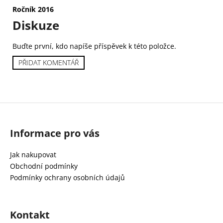
Ročník 2016
Diskuze
Buďte první, kdo napíše příspěvek k této položce.
PŘIDAT KOMENTÁŘ
Z
Informace pro vás
á
p
Jak nakupovat
a
Obchodní podmínky
t
Podmínky ochrany osobních údajů
í
Kontakt