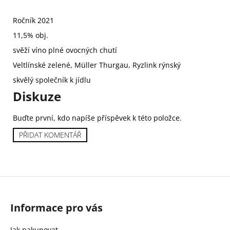
č
u
Ročník 2021
j
e
11,5% obj.
m
svěží víno plné ovocných chutí
e
Veltlínské zelené, Müller Thurgau, Ryzlink rýnský
skvělý společník k jídlu
PICCO
Diskuze
BELLO
PRIMITIVO
IGT
Buďte první, kdo napíše příspěvek k této položce.
PUGLIA
PŘIDAT KOMENTÁŘ
299
Kč
Z
Informace pro vás
á
p
Jak nakupovat