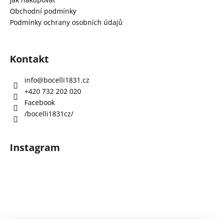
a
Obchodní podmínky
t
Podmínky ochrany osobních údajů
í
Kontakt
info
@
bocelli1831.cz
+420 732 202 020
Facebook
/bocelli1831cz/
Instagram