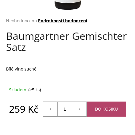
a
j
Průměrné
Neohodnoceno
Podrobnosti hodnocení
í
hodnocení
t
Baumgartner Gemischter
produktu
?
je
Satz
0,0
z
5
hvězdiček.
Bílé víno suché
HLEDAT
Skladem
(>5 ks)
D
o
259 Kč
p
DO KOŠÍKU
o
Měrná
r
cena:
u