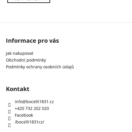
Z
Informace pro vás
á
p
Jak nakupovat
a
Obchodní podmínky
t
Podmínky ochrany osobních údajů
í
Kontakt
info
@
bocelli1831.cz
+420 732 202 020
Facebook
/bocelli1831cz/