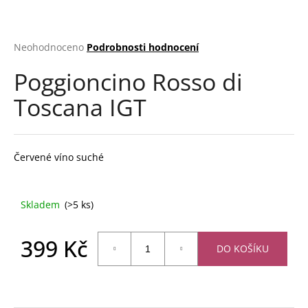
a
j
Průměrné
Neohodnoceno
Podrobnosti hodnocení
í
hodnocení
t
Poggioncino Rosso di
produktu
?
je
Toscana IGT
0,0
z
5
hvězdiček.
Červené víno suché
HLEDAT
Skladem
(>5 ks)
D
o
399 Kč
p
DO KOŠÍKU
o
Měrná
r
cena:
u