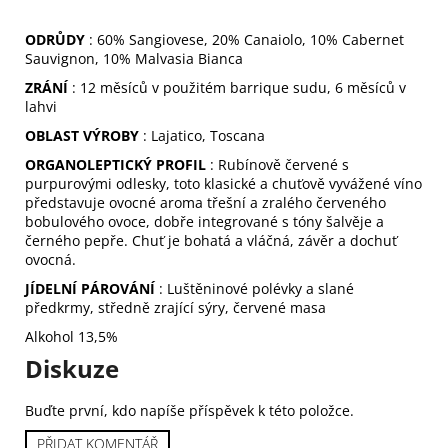
č
u
ODRŮDY
: 60% Sangiovese, 20% Canaiolo, 10% Cabernet
j
Sauvignon, 10% Malvasia Bianca
e
ZRÁNÍ
: 12 měsíců v použitém barrique sudu, 6 měsíců v
m
lahvi
e
OBLAST VÝROBY
: Lajatico, Toscana
ORGANOLEPTICKÝ PROFIL
: Rubínově červené s
BAUMGARTNER
purpurovými odlesky, toto klasické a chuťově vyvážené víno
GEMISCHTER
představuje ovocné aroma třešní a zralého červeného
SATZ
bobulového ovoce, dobře integrované s tóny šalvěje a
259
černého pepře.
Chuť je bohatá a vláčná, závěr a dochuť
Kč
ovocná.
JÍDELNÍ PÁROVÁNÍ
: Luštěninové polévky a slané
předkrmy, středně zrající sýry, červené masa
Alkohol 13,5%
Diskuze
Buďte první, kdo napíše příspěvek k této položce.
PŘIDAT KOMENTÁŘ